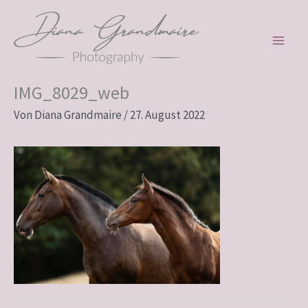
Zum
Inhalt
springen
IMG_8029_web
Von
Diana Grandmaire
/
27. August 2022