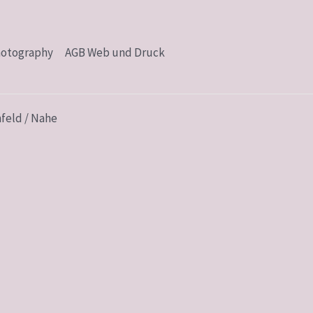
hotography
AGB Web und Druck
feld / Nahe