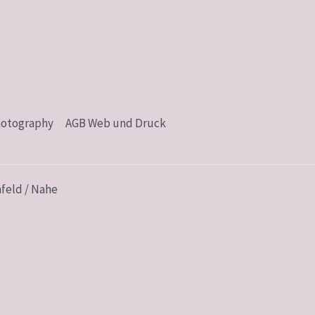
hotography
AGB Web und Druck
feld / Nahe