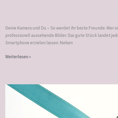
Foto-
Deine Kamera und Du – So werdet ihr beste Freunde. Wer si
Workshops
professionell aussehende Bilder. Das gute Stück landet jed
Smartphone erzielen lassen. Neben
Weiterlesen »
Geschenk-
Gutscheine