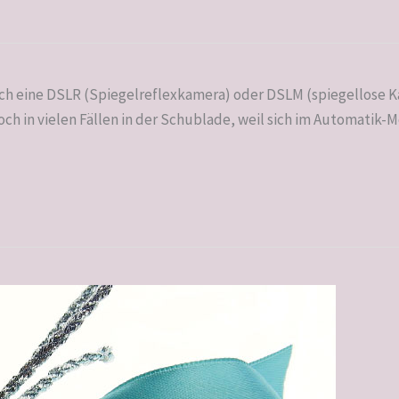
ch eine DSLR (Spiegelreflexkamera) oder DSLM (spiegellose Kam
och in vielen Fällen in der Schublade, weil sich im Automatik-