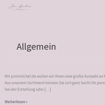
Zum
Inhalt
springen
Allgemein
Printmichel.de
Mit printmichel.de wollen wir Ihnen eine große Auswahl an
–
Aus unserem Sortiment können Sie sich ganz leicht Ihr per
die
bei der Erstellung oder […]
regionale
Weiterlesen »
Onlinedruckerei